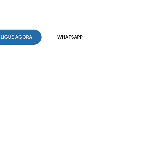
centenas de pessoas. Entre em contato e conheça melhor o nosso
LIGUE AGORA
WHATSAPP